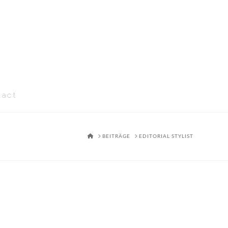
tact
HOME
BEITRÄGE
EDITORIAL STYLIST