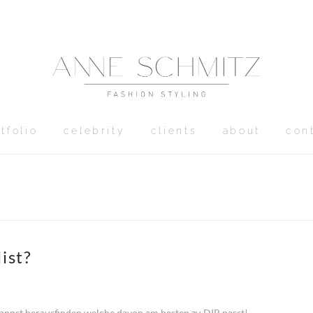
tfolio
celebrity
clients
about
con
ist?
 kannst herausfinden welche davon am besten zu DIR passt!