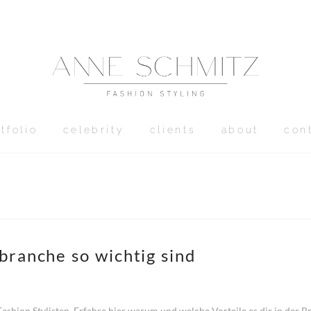
tfolio
celebrity
clients
about
con
ranche so wichtig sind
ashion Stylisten. Erfahre hier warum und welche Vorteile es dir in der B