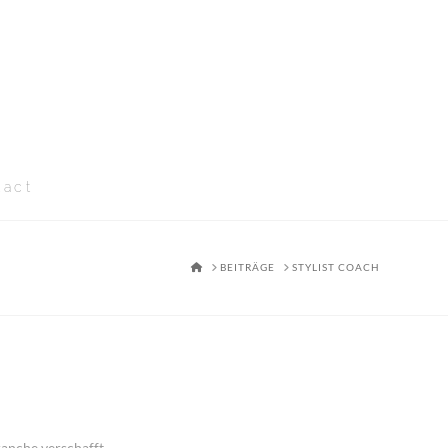
tact
HOME
BEITRÄGE
STYLIST COACH
ranche verschafft.